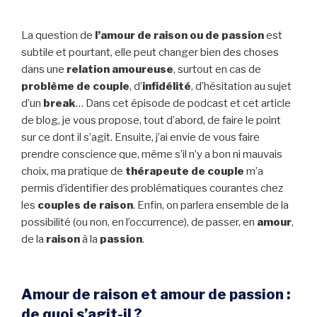
La question de
l’amour de raison ou de passion
est
subtile et pourtant, elle peut changer bien des choses
dans une
relation amoureuse
, surtout en cas de
problème de couple
, d’
infidélité
, d’hésitation au sujet
d’un
break
… Dans cet épisode de podcast et cet article
de blog, je vous propose, tout d’abord, de faire le point
sur ce dont il s’agit. Ensuite, j’ai envie de vous faire
prendre conscience que, même s’il n’y a bon ni mauvais
choix, ma pratique de
thérapeute de couple
m’a
permis d’identifier des problématiques courantes chez
les
couples de raison
. Enfin, on parlera ensemble de la
possibilité (ou non, en l’occurrence), de passer, en
amour
,
de la
raison
à la
passion
.
Amour de raison et amour de passion :
de quoi s’agit-il ?