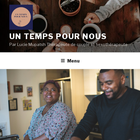
Aller
au
contenu
principal
UN TEMPS POUR NOUS
Par Lucie Mupatsh Thérapeute de couple et Sexothérapeute
Menu