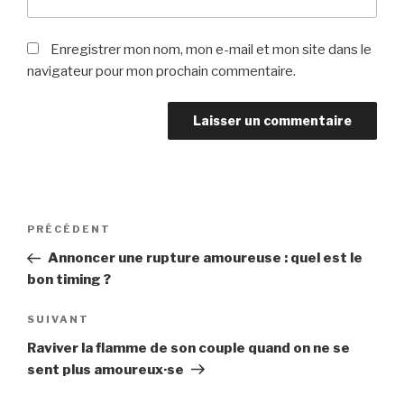
Enregistrer mon nom, mon e-mail et mon site dans le
navigateur pour mon prochain commentaire.
Navigation
Article
PRÉCÉDENT
de
précédent
Annoncer une rupture amoureuse : quel est le
l’article
bon timing ?
Article
SUIVANT
suivant
Raviver la flamme de son couple quand on ne se
sent plus amoureux·se